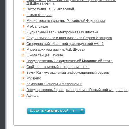
Санкт-Петербургская академическая филармония им.
4
Д.Д.Шостаковича
Фотостудия Таши Яковлевой
5
Школа Феерия.
6
Министерство культуры Российской Федерации
7
ProCanvas.ru
8
Журнальный зал - электронная библиотека
9
Студия живописи и постживописи Сергея Иванцова
10
Свердловский областной краеведческий музей
11
Музей архитектуры им. А.В. Щусева
12
Школа танцев Favorite
13
Государственный академический Мариинский театр
14
Co@Libri - книжный интернет-магазин
15
Звуки.Ru - музыкальный информационный сервер
16
МузДепо
17
Компания “Тюнеры и Метрономы"
18
Государственный фонд кинофильмов Российской Федерации
19
Афиша
20