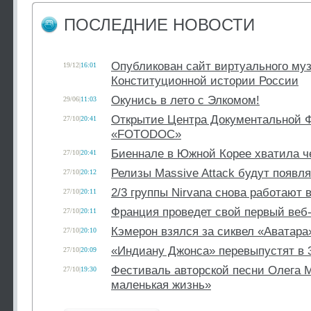
ПОСЛЕДНИЕ НОВОСТИ
Опубликован сайт виртуального му
19/12
|
16:01
Конституционной истории России
Окунись в лето с Элкомом!
29/06
|
11:03
Открытие Центра Документальной 
27/10
|
20:41
«FOTODOC»
Биеннале в Южной Корее хватила ч
27/10
|
20:41
Релизы Massive Attack будут появл
27/10
|
20:12
2/3 группы Nirvana снова работают 
27/10
|
20:11
Франция проведет свой первый веб
27/10
|
20:11
Кэмерон взялся за сиквел «Аватара
27/10
|
20:10
«Индиану Джонса» перевыпустят в 
27/10
|
20:09
Фестиваль авторской песни Олега М
27/10
|
19:30
маленькая жизнь»