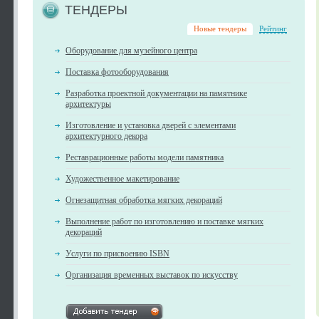
ТЕНДЕРЫ
Новые тендеры
Рейтинг
Оборудование для музейного центра
Поставка фотооборудования
Разработка проектной документации на памятнике
архитектуры
Изготовление и установка дверей с элементами
архитектурного декора
Реставрационные работы модели памятника
Художественное макетирование
Огнезащитная обработка мягких декораций
Выполнение работ по изготовлению и поставке мягких
декораций
Услуги по присвоению ISBN
Организация временных выставок по искусству