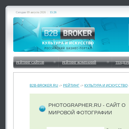
Сегодня
09 августа 2026
|
15:26
РЕЙТИНГ САЙТОВ
РЕЙТИНГ КОМПАНИЙ
ТЕНДЕР
B2B-BROKER.RU
->
РЕЙТИНГ
->
КУЛЬТУРА И ИСКУССТВО
PHOTOGRAPHER.RU - САЙТ О
МИРОВОЙ ФОТОГРАФИИ