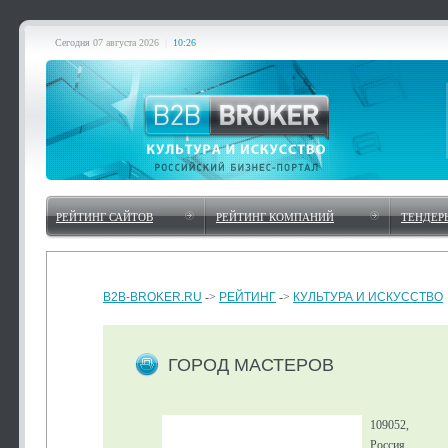
Сегодня
07 августа 2026
|
10:26
РЕЙТИНГ САЙТОВ
РЕЙТИНГ КОМПАНИЙ
ТЕНДЕР
B2B-BROKER.RU
->
РЕЙТИНГ
->
КУЛЬТУРА И ИСКУССТВО
ГОРОД МАСТЕРОВ
109052,
Россия,