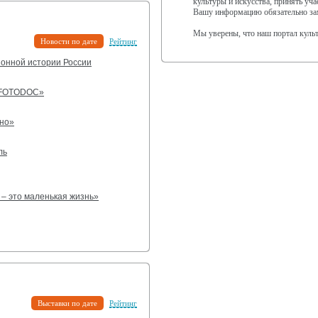
культуры и искусства, принять уч
Вашу информацию обязательно за
Мы уверены, что наш портал куль
Новости по дате
Рейтинг
ионной истории России
 «FOTODOC»
нно»
ль
 – это маленькая жизнь»
Выставки по дате
Рейтинг