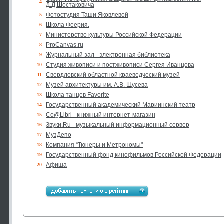
4
Д.Д.Шостаковича
Фотостудия Таши Яковлевой
5
Школа Феерия.
6
Министерство культуры Российской Федерации
7
ProCanvas.ru
8
Журнальный зал - электронная библиотека
9
Студия живописи и постживописи Сергея Иванцова
10
Свердловский областной краеведческий музей
11
Музей архитектуры им. А.В. Щусева
12
Школа танцев Favorite
13
Государственный академический Мариинский театр
14
Co@Libri - книжный интернет-магазин
15
Звуки.Ru - музыкальный информационный сервер
16
МузДепо
17
Компания “Тюнеры и Метрономы"
18
Государственный фонд кинофильмов Российской Федерации
19
Афиша
20