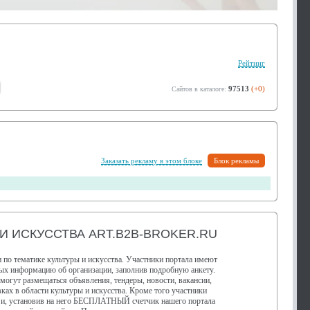
Рейтинг
97513
(+0)
Сайтов в каталоге:
Заказать рекламу в этом блоке
Блок рекламы
И ИСКУССТВА ART.B2B-BROKER.RU
 по тематике культуры и искусства. Участники портала имеют
ных информацию об организации, заполнив подробную анкету.
 могут размещаться объявления, тендеры, новости, вакансии,
ах в области культуры и искусства. Кроме того участники
 и, установив на него БЕСПЛАТНЫЙ счетчик нашего портала