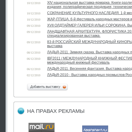
XIV национальная выставка-ярмарка. Книги разли
10/12/2010
издания; полиграфическая продукция; техническ
СОХРАНЕНИЕ КУЛЬТУРНОГО НАСЛЕДИЯ. 1-й ме
10/12/2010
ЖАР-ПТИЦА. 6-й фестиваль народных мастеров и
10/12/2010
XVII ОЛДТАЙМЕР ГАЛЕРЕЯ ИЛЬИ СОРОКИНА. Выст
09/12/2010
ЛАНДШАФТНАЯ АРХИТЕКТУРА. ФЛОРИСТИКА 2011
09/12/2010
специализированная выставка.
83-й РОССИЙСКИЙ МЕЖДУНАРОДНЫЙ КИНОРЫНО
09/12/2010
выставка
ЛАДЬЯ-2011. Зимняя сказка. Выставка народных 
08/12/2010
IBF2011 / МЕЖДУНАРОДНЫЙ КНИЖНЫЙ ФЕСТИВА
06/12/2010
международный книжный фестиваль
ЛАДЬЯ-2011. Весенняя фантазия. Выставка наро
06/12/2010
ЛАДЬЯ-2010 - Выставка народных промыслов Рос
02/12/2010
НА ПРАВАХ РЕКЛАМЫ