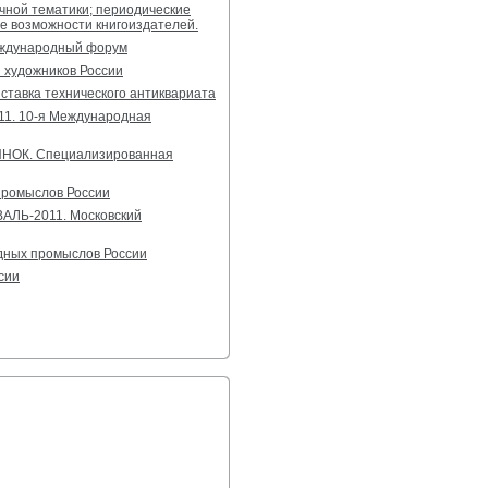
чной тематики; периодические
ие возможности книгоиздателей.
ждународный форум
 художников России
авка технического антиквариата
. 10-я Международная
К. Специализированная
промыслов России
ЛЬ-2011. Московский
дных промыслов России
сии