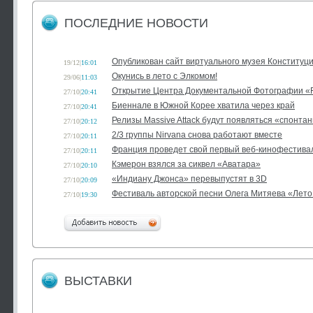
ПОСЛЕДНИЕ НОВОСТИ
Опубликован сайт виртуального музея Конституц
19/12
|
16:01
Окунись в лето с Элкомом!
29/06
|
11:03
Открытие Центра Документальной Фотографии
27/10
|
20:41
Биеннале в Южной Корее хватила через край
27/10
|
20:41
Релизы Massive Attack будут появляться «спонта
27/10
|
20:12
2/3 группы Nirvana снова работают вместе
27/10
|
20:11
Франция проведет свой первый веб-кинофестива
27/10
|
20:11
Кэмерон взялся за сиквел «Аватара»
27/10
|
20:10
«Индиану Джонса» перевыпустят в 3D
27/10
|
20:09
Фестиваль авторской песни Олега Митяева «Лето
27/10
|
19:30
ВЫСТАВКИ