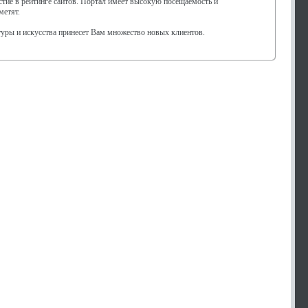
астие в рейтинге сайтов. Портал имеет высокую посещаемость и
метят.
туры и искусства принесет Вам множество новых клиентов.