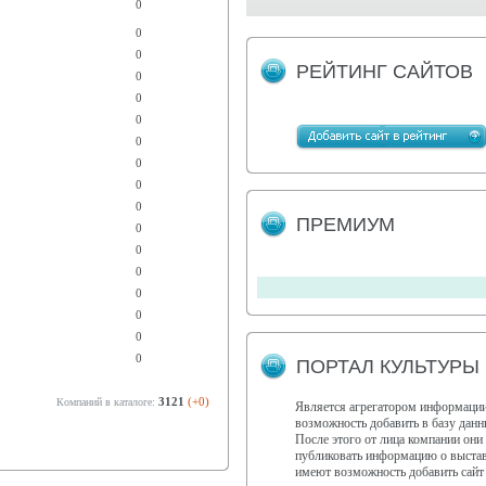
0
0
0
РЕЙТИНГ САЙТОВ
0
0
0
0
0
0
0
ПРЕМИУМ
0
0
0
0
0
0
0
ПОРТАЛ КУЛЬТУРЫ 
3121
(+0)
Компаний в каталоге:
Является агрегатором информации
возможность добавить в базу дан
После этого от лица компании они
публиковать информацию о выставк
имеют возможность добавить сайт