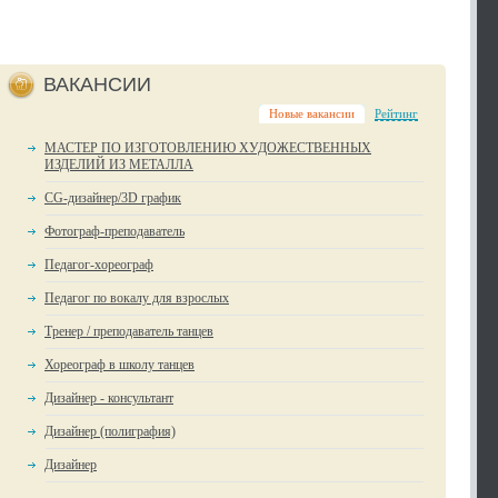
ВАКАНСИИ
Новые вакансии
Рейтинг
МАСТЕР ПО ИЗГОТОВЛЕНИЮ ХУДОЖЕСТВЕННЫХ
ИЗДЕЛИЙ ИЗ МЕТАЛЛА
CG-дизайнер/3D график
Фотограф-преподаватель
Педагог-хореограф
Педагог по вокалу для взрослых
Тренер / преподаватель танцев
Хореограф в школу танцев
Дизайнер - консультант
Дизайнер (полиграфия)
Дизайнер